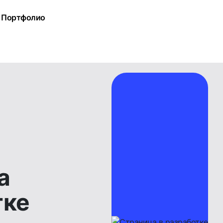
Портфолио
а
тке